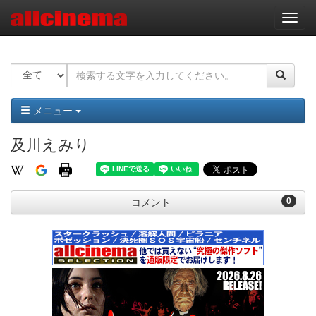
ナ
ビ
ゲ
ー
シ
ョ
ン
メニュー
及川えみり
0
コメント