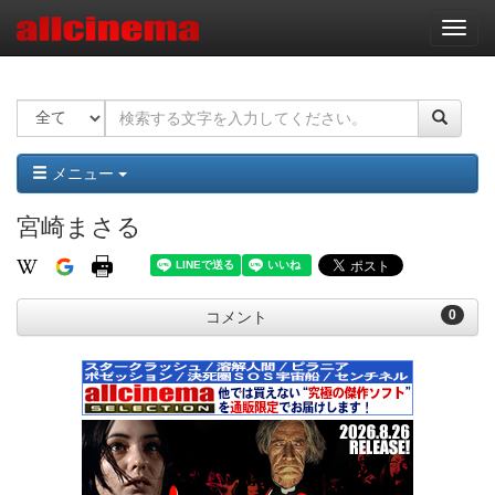
ナ
ビ
ゲ
ー
シ
ョ
ン
メニュー
宮崎まさる
0
コメント