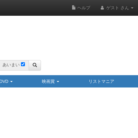
ヘルプ
ゲスト さん
あいまい
y/DVD
映画賞
リストマニア