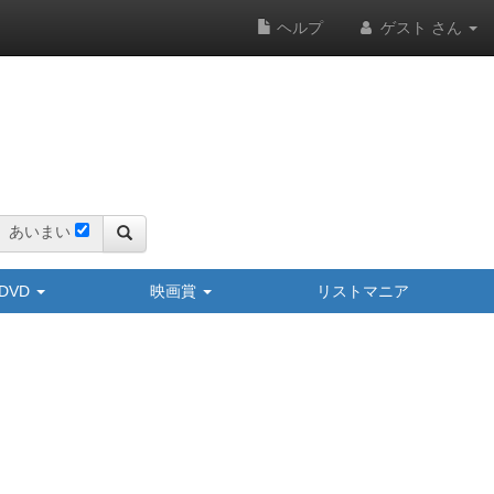
ヘルプ
ゲスト さん
あいまい
y/DVD
映画賞
リストマニア