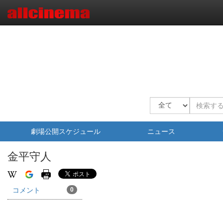
劇場公開スケジュール
ニュース
金平守人
コメント
0