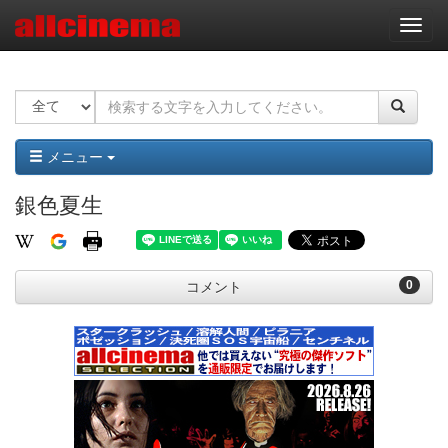
ナ
ビ
ゲ
ー
シ
ョ
ン
メニュー
銀色夏生
0
コメント