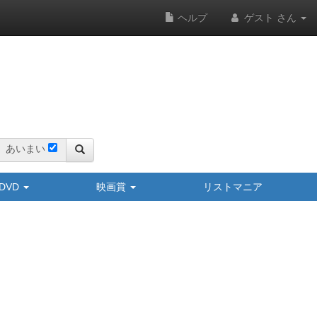
ヘルプ
ゲスト さん
あいまい
y/DVD
映画賞
リストマニア