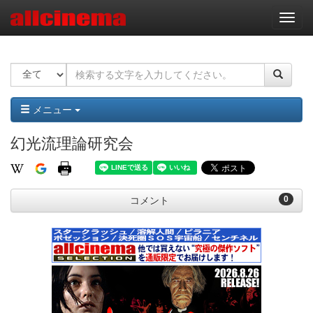
ナ
ビ
ゲ
ー
シ
ョ
ン
メニュー
幻光流理論研究会
0
コメント