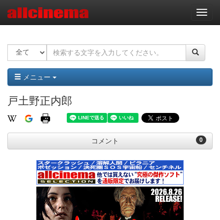
ナ
ビ
ゲ
ー
シ
ョ
ン
メニュー
戸土野正内郎
0
コメント