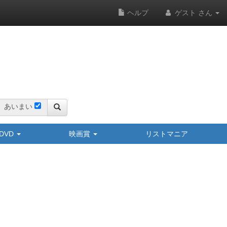
ヘルプ
ゲスト さん
あいまい
y/DVD
映画賞
リストマニア