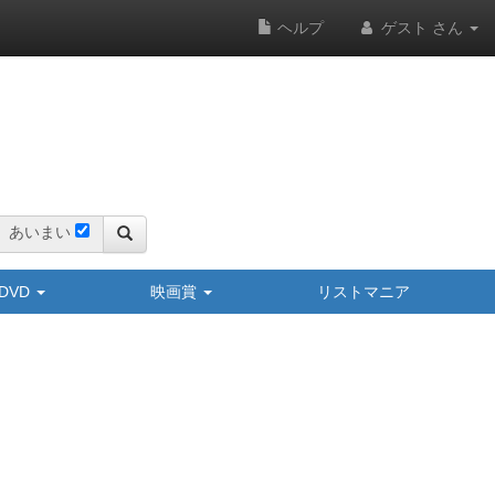
ヘルプ
ゲスト さん
あいまい
y/DVD
映画賞
リストマニア