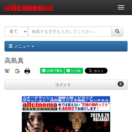
ナ
ビ
ゲ
ー
シ
ョ
ン
メニュー
高島真
0
コメント