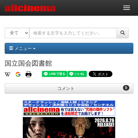
ナ
ビ
ゲ
ー
シ
ョ
ン
メニュー
国立国会図書館
0
コメント