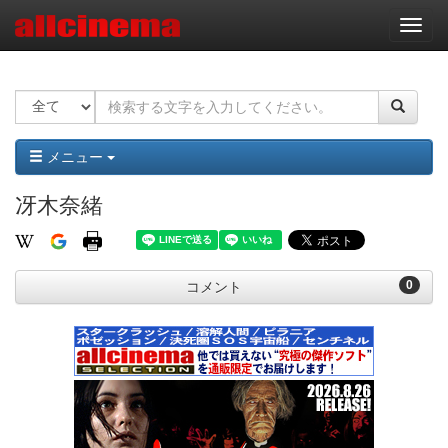
ナ
ビ
ゲ
ー
シ
ョ
ン
メニュー
冴木奈緒
0
コメント