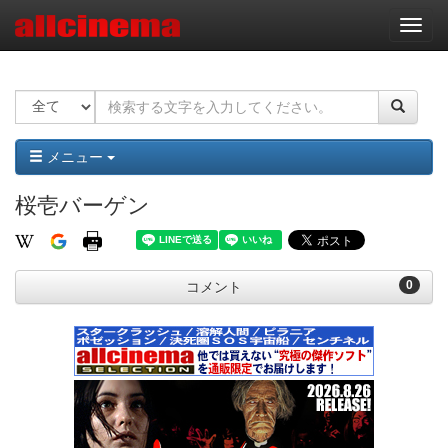
ナ
ビ
ゲ
ー
シ
ョ
ン
メニュー
桜壱バーゲン
0
コメント