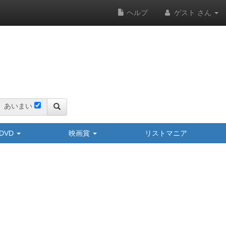
ヘルプ
ゲスト さん
あいまい
y/DVD
映画賞
リストマニア