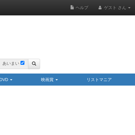
ヘルプ
ゲスト さん
あいまい
y/DVD
映画賞
リストマニア