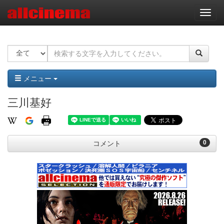
ナ
ビ
ゲ
ー
シ
ョ
ン
メニュー
三川基好
0
コメント