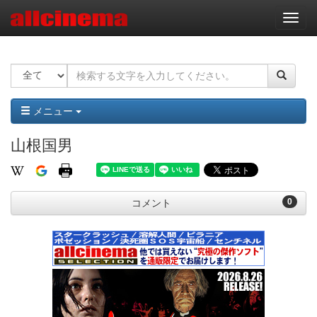
ナ
ビ
ゲ
ー
シ
ョ
ン
メニュー
山根国男
0
コメント