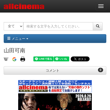
ナ
ビ
ゲ
ー
シ
ョ
ン
メニュー
山田可南
0
コメント