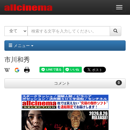
ナ
ビ
ゲ
ー
シ
ョ
ン
メニュー
市川和秀
0
コメント