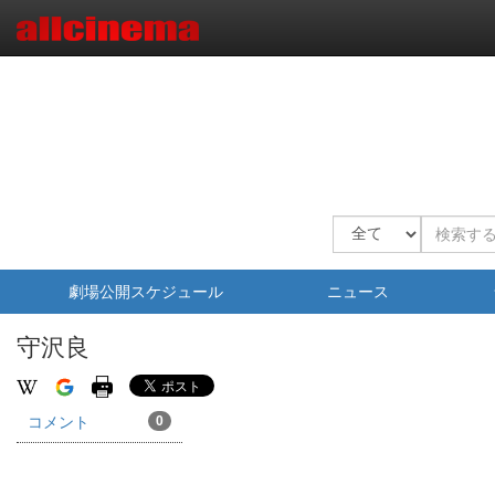
劇場公開スケジュール
ニュース
守沢良
コメント
0