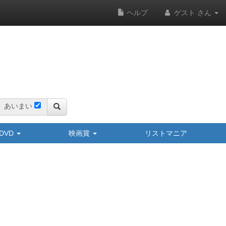
ヘルプ
ゲスト さん
あいまい
y/DVD
映画賞
リストマニア