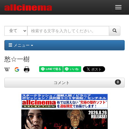
ナ
ビ
ゲ
ー
シ
ョ
ン
メニュー
愁☆一樹
0
コメント