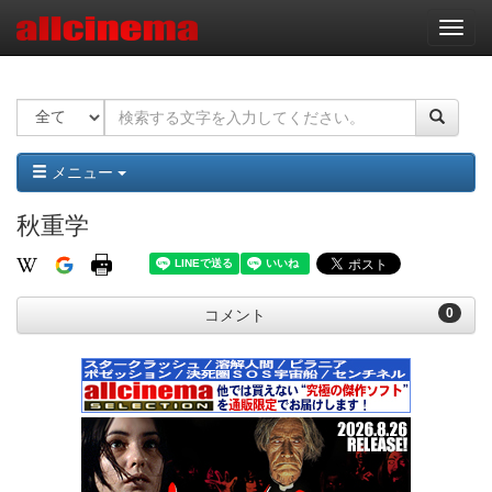
ナ
ビ
ゲ
ー
シ
ョ
ン
メニュー
秋重学
0
コメント