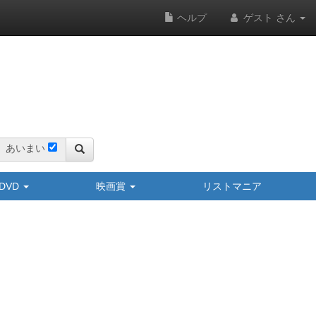
ヘルプ
ゲスト さん
あいまい
y/DVD
映画賞
リストマニア