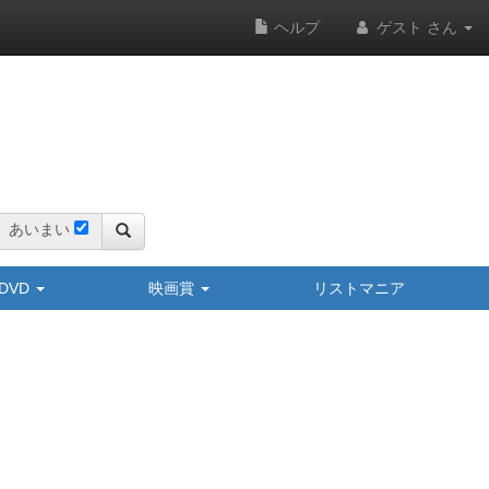
ヘルプ
ゲスト さん
あいまい
y/DVD
映画賞
リストマニア