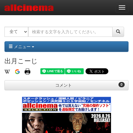
ナ
ビ
ゲ
ー
シ
ョ
ン
メニュー
出月こーじ
0
コメント