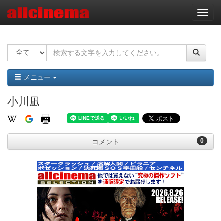
ナ
ビ
ゲ
ー
シ
ョ
ン
メニュー
小川凪
0
コメント