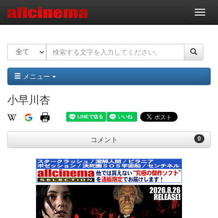
ナ
ビ
ゲ
ー
シ
ョ
ン
メニュー
小早川杏
0
コメント