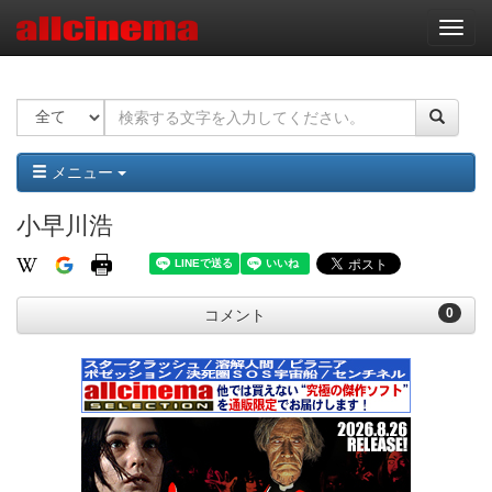
ナ
ビ
ゲ
ー
シ
ョ
ン
メニュー
小早川浩
0
コメント