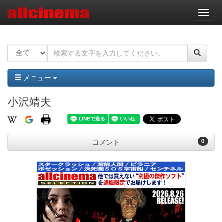
ナ
ビ
ゲ
ー
シ
ョ
ン
メニュー
小沢靖夫
0
コメント