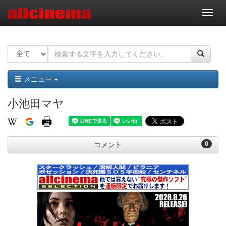
ナ
ビ
ゲ
ー
シ
ョ
ン
メニュー
小池田マヤ
0
コメント