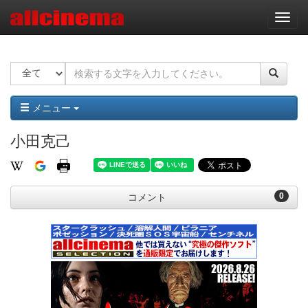
ナ
ビ
ゲ
ー
シ
ョ
ン
メニュー
小田克己
0
コメント