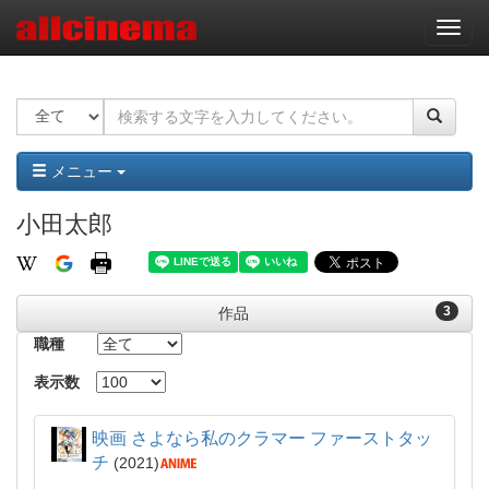
ナ
ビ
ゲ
ー
シ
ョ
ン
メニュー
小田太郎
3
作品
職種
表示数
映画 さよなら私のクラマー ファーストタッ
チ
2021