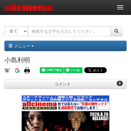
ナ
ビ
ゲ
ー
シ
ョ
ン
メニュー
小島利明
0
コメント