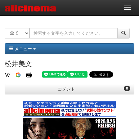
ナ
ビ
ゲ
ー
シ
ョ
ン
メニュー
松井美文
0
コメント