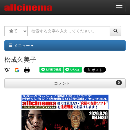
ナ
ビ
ゲ
ー
シ
ョ
ン
メニュー
松成久美子
0
コメント