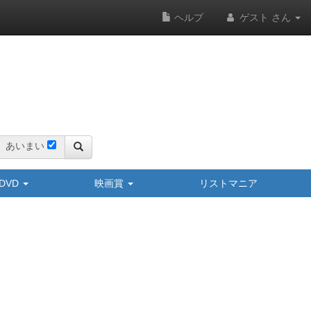
ヘルプ
ゲスト さん
あいまい
y/DVD
映画賞
リストマニア