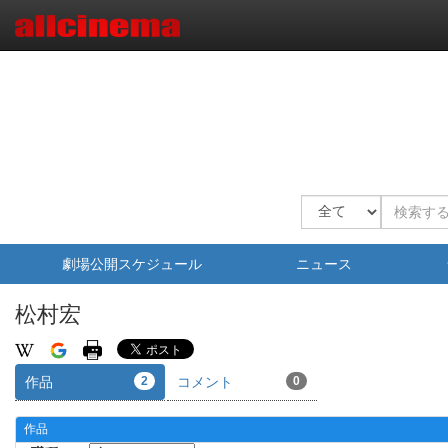
劇場公開スケジュール
ニュース
松村宏
作品
2
コメント
0
作品