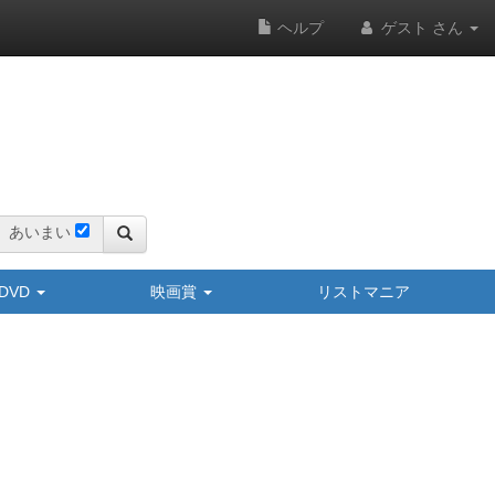
ヘルプ
ゲスト さん
あいまい
y/DVD
映画賞
リストマニア