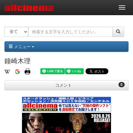
ナ
ビ
ゲ
ー
シ
ョ
ン
メニュー
鐘崎木理
0
コメント