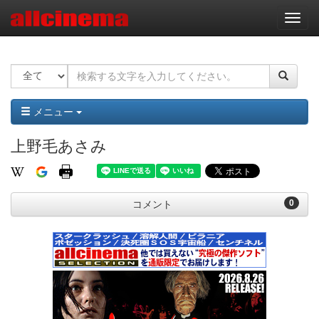
ナ
ビ
ゲ
ー
シ
ョ
ン
メニュー
上野毛あさみ
0
コメント