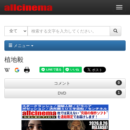
ナ
ビ
ゲ
ー
シ
ョ
ン
メニュー
植地毅
0
コメント
1
DVD