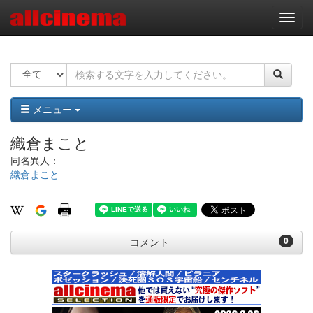
ナ
ビ
ゲ
ー
シ
ョ
ン
メニュー
織倉まこと
同名異人：
織倉まこと
0
コメント