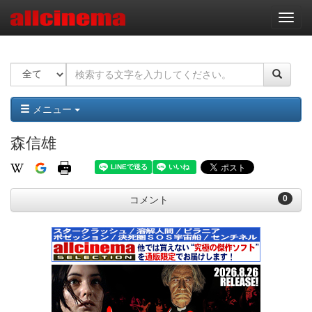
ナ
ビ
ゲ
ー
シ
ョ
ン
メニュー
森信雄
0
コメント