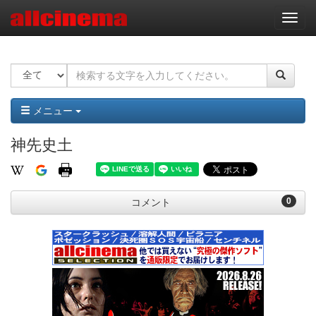
ナ
ビ
ゲ
ー
シ
ョ
ン
メニュー
神先史土
0
コメント