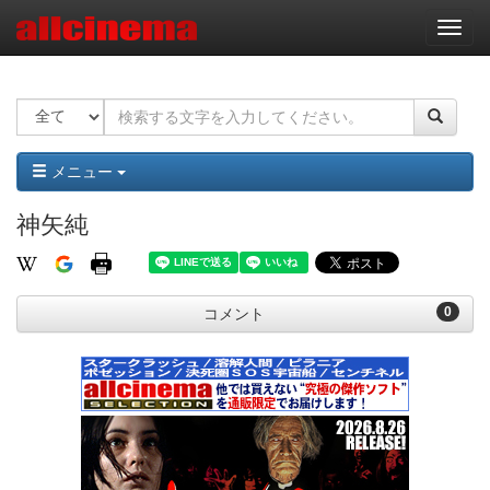
ナ
ビ
ゲ
ー
シ
ョ
ン
メニュー
神矢純
0
コメント