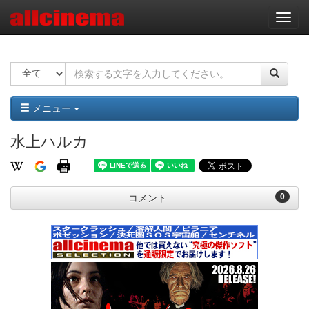
ナ
ビ
ゲ
ー
シ
ョ
ン
メニュー
水上ハルカ
0
コメント