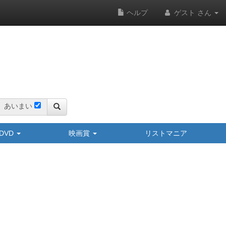
ヘルプ
ゲスト さん
あいまい
y/DVD
映画賞
リストマニア