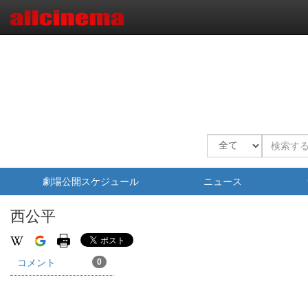
劇場公開スケジュール
ニュース
西公平
コメント
0