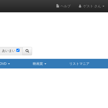
ヘルプ
ゲスト さん
あいまい
y/DVD
映画賞
リストマニア