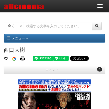
ナ
ビ
ゲ
ー
シ
ョ
ン
メニュー
西口大樹
0
コメント