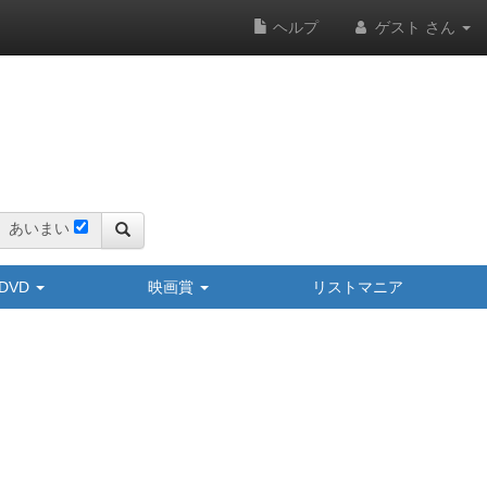
ヘルプ
ゲスト さん
あいまい
y/DVD
映画賞
リストマニア